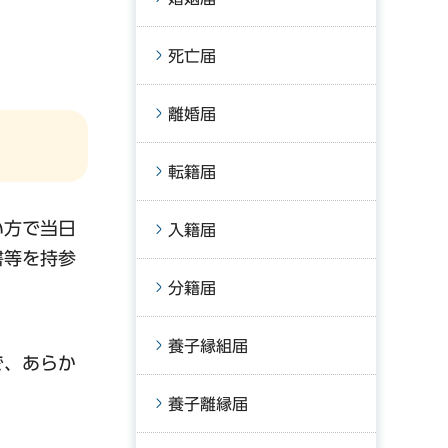
死亡届
離婚届
転籍届
い方で当日
入籍届
書等を持参
分籍届
養子縁組届
で、あらか
養子離縁届