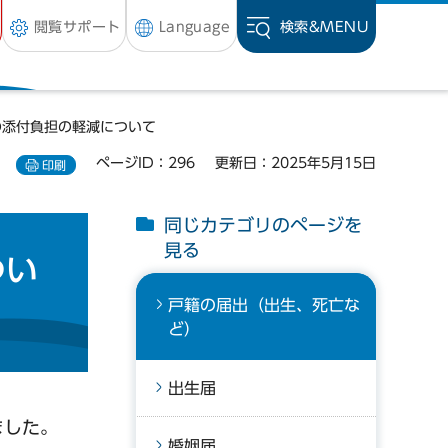
閲覧サポート
Language
検索&
MENU
の添付負担の軽減について
ページID：296
更新日：2025年5月15日
印刷
同じカテゴリのページを
見る
つい
戸籍の届出（出生、死亡な
ど）
出生届
ました。
婚姻届