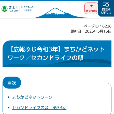
富士市 いただ
検索&
緊急情報
MENU
きへの、はじま
り
ページID：6228
更新日：2025年5月15日
【広報ふじ令和3年】まちかどネット
ワーク／セカンドライフの顔
目次
まちかどネットワーク
セカンドライフの顔 第33回