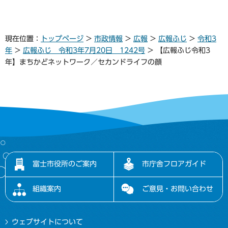
現在位置：
トップページ
>
市政情報
>
広報
>
広報ふじ
>
令和3
年
>
広報ふじ 令和3年7月20日 1242号
> 【広報ふじ令和3
年】まちかどネットワーク／セカンドライフの顔
富士市役所のご案内
市庁舎フロアガイド
組織案内
ご意見・お問い合わせ
ウェブサイトについて