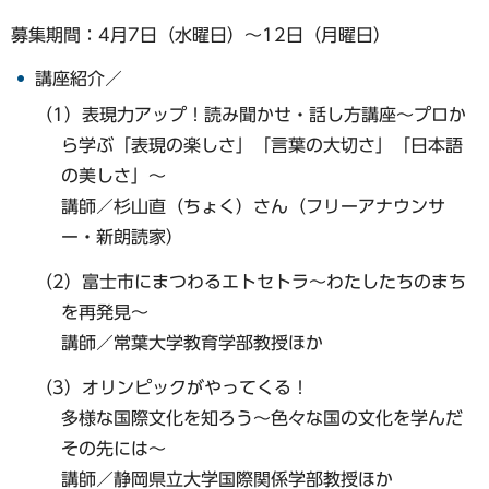
募集期間：4月7日（水曜日）～12日（月曜日）
講座紹介／
（1）表現力アップ！読み聞かせ・話し方講座〜プロか
ら学ぶ「表現の楽しさ」「言葉の大切さ」「日本語
の美しさ」〜
講師／杉山直（ちょく）さん（フリーアナウンサ
ー・新朗読家）
（2）富士市にまつわるエトセトラ〜わたしたちのまち
を再発見〜
講師／常葉大学教育学部教授ほか
（3）オリンピックがやってくる！
多様な国際文化を知ろう～色々な国の文化を学んだ
その先には～
講師／静岡県立大学国際関係学部教授ほか