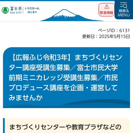
富士市 いただ
検索&
緊急情報
MENU
きへの、はじま
り
ページID：6131
更新日：2025年5月15日
【広報ふじ令和3年】まちづくりセン
ター講座受講生募集／富士市民大学
前期ミニカレッジ受講生募集／市民
プロデュース講座を企画・運営して
みませんか
まちづくりセンターや教育プラザなどの