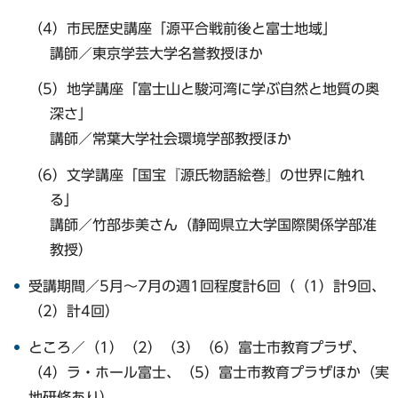
（4）市民歴史講座「源平合戦前後と富士地域」
講師／東京学芸大学名誉教授ほか
（5）地学講座「富士山と駿河湾に学ぶ自然と地質の奥
深さ」
講師／常葉大学社会環境学部教授ほか
（6）文学講座「国宝『源氏物語絵巻』の世界に触れ
る」
講師／竹部歩美さん（静岡県立大学国際関係学部准
教授）
受講期間／5月～7月の週1回程度計6回（（1）計9回、
（2）計4回）
ところ／（1）（2）（3）（6）富士市教育プラザ、
（4）ラ・ホール富士、（5）富士市教育プラザほか（実
地研修あり）