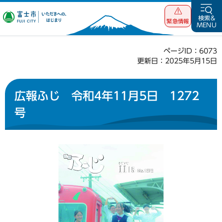
富士市 いただ
検索&
緊急情報
MENU
きへの、はじま
り
ページID：6073
更新日：2025年5月15日
広報ふじ 令和4年11月5日 1272
号