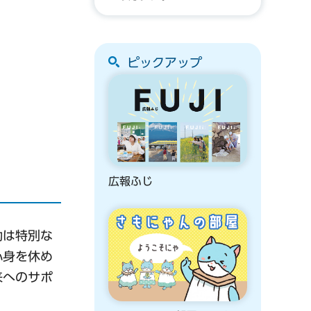
ピックアップ
広報ふじ
動は特別な
心身を休め
来へのサポ