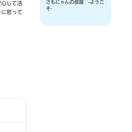
さもにゃんの部屋 -ようこ
安心して活
そ-
うに思って