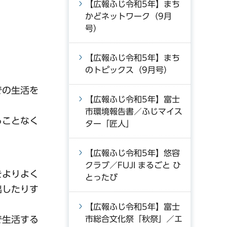
【広報ふじ令和5年】まち
かどネットワーク（9月
号）
【広報ふじ令和5年】まち
のトピックス（9月号）
での生活を
【広報ふじ令和5年】富士
市環境報告書／ふじマイス
ることなく
ター「匠人」
【広報ふじ令和5年】悠容
クラブ／FUJI まるごと ひ
をよりよく
とったび
出したりす
【広報ふじ令和5年】富士
で生活する
市総合文化祭「秋祭」／エ