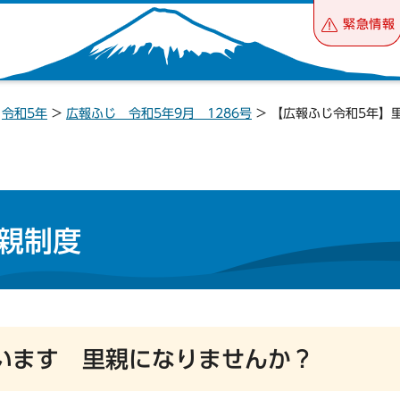
緊急情報
>
令和5年
>
広報ふじ 令和5年9月 1286号
> 【広報ふじ令和5年】
親制度
います 里親になりませんか？