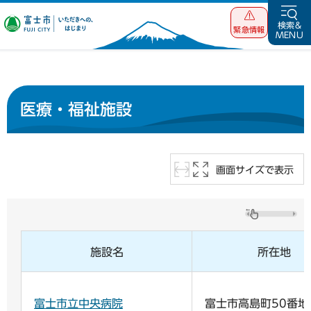
富士市 いただ
検索&
緊急情報
MENU
きへの、はじま
り
医療・福祉施設
画面サイズで表示
施設名
所在地
富士市立中央病院
富士市高島町50番地