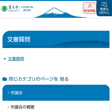
富士市 いただ
検索&
緊急情報
MENU
きへの、はじま
り
文書質問
文書質問
同じカテゴリのページを 見る
市議会
市議会の概要