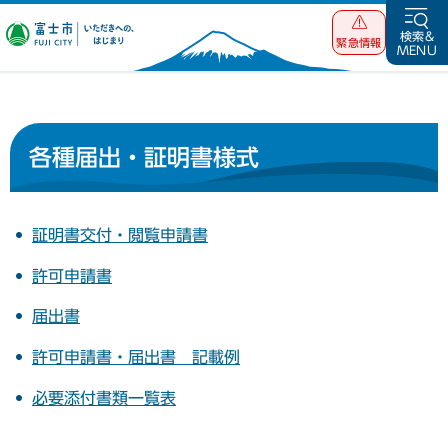
富士市 いただ
検索&
緊急情報
MENU
きへの、はじま
り
各種届出・証明書様式
証明書交付・閲覧申請書
許可申請書
届出書
許可申請書・届出書 記載例
必要添付書類一覧表