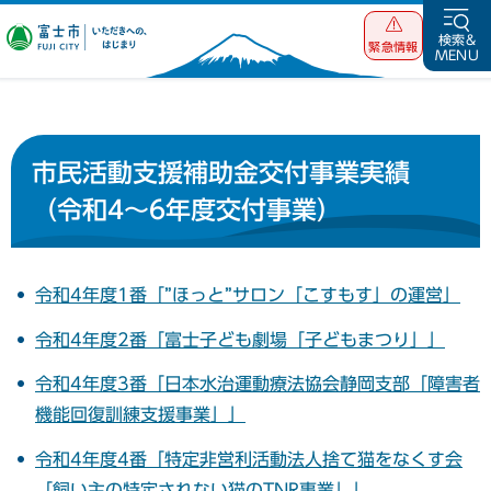
富士市 いただ
検索&
緊急情報
MENU
きへの、はじま
り
市民活動支援補助金交付事業実績
（令和4～6年度交付事業）
令和4年度1番「”ほっと”サロン「こすもす」の運営」
令和4年度2番「富士子ども劇場「子どもまつり」」
令和4年度3番「日本水治運動療法協会静岡支部「障害者
機能回復訓練支援事業」」
令和4年度4番「特定非営利活動法人捨て猫をなくす会
「飼い主の特定されない猫のTNR事業」」