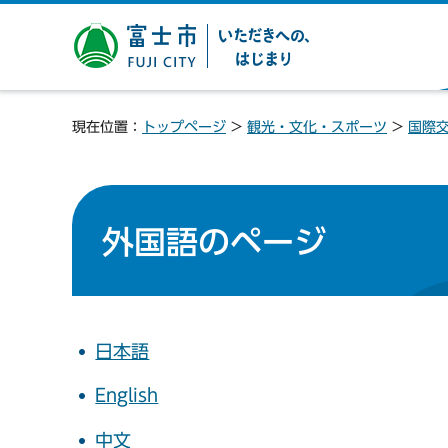
富士市 いただきへの、は
じまり
現在位置：
トップページ
>
観光・文化・スポーツ
>
国際
外国語のページ
日本語
English
中文