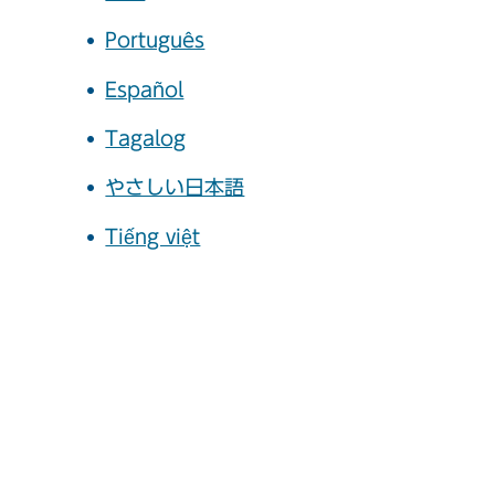
Português
Español
Tagalog
やさしい日本語
Tiếng việt