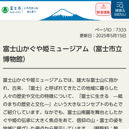
富士市 いただ
検索&
緊急情報
MENU
きへの、はじま
り
ページID：7333
更新日：2025年5月15日
富士山かぐや姫ミュージアム（富士市立
博物館）
富士山かぐや姫ミュージアムでは、雄大な富士山に抱か
れ、古来、「富士」と呼ばれてきたこの地域に暮らした
人々の歴史や文化の特徴について、「富士に生きる —紙
のまちの歴史と文化—」という大きなコンセプトのもとで
ご紹介しています。なかでも、富士山南麓を舞台としたか
ぐや姫の伝承に大きく焦点をあて、信仰の山・富士の姿を
地域に根ざした視点から展示しています。（観覧料：無