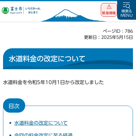
富士市 いただ
検索&
緊急情報
MENU
きへの、はじま
り
ページID：786
更新日：2025年5月15日
水道料金の改定について
水道料金を令和5年10月1日から改定しました
目次
水道料金の改定について
今回の料金改定に至る経過