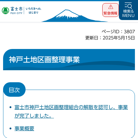
富士市 いただ
検索&
緊急情報
MENU
きへの、はじま
り
ページID：3807
更新日：2025年5月15日
神戸土地区画整理事業
目次
富士市神戸土地区画整理組合の解散を認可し、事業
が完了しました。
事業概要