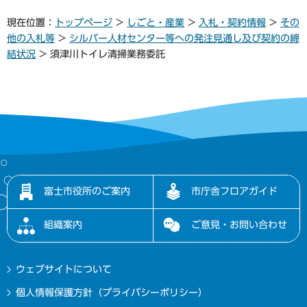
現在位置：
トップページ
>
しごと・産業
>
入札・契約情報
>
その
他の入札等
>
シルバー人材センター等への発注見通し及び契約の締
結状況
> 須津川トイレ清掃業務委託
富士市役所のご案内
市庁舎フロアガイド
組織案内
ご意見・お問い合わせ
ウェブサイトについて
個人情報保護方針（プライバシーポリシー）