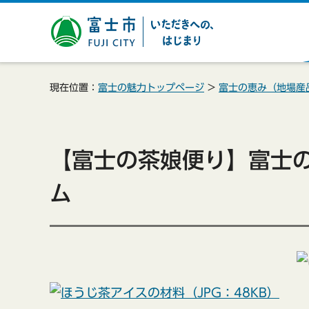
富士市 いただきへの、は
じまり
現在位置：
富士の魅力トップページ
>
富士の恵み（地場産
【富士の茶娘便り】富士
ム
（JPG：48KB）