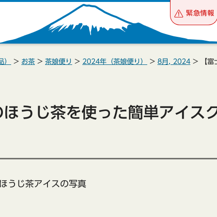
緊急情報
品）
>
お茶
>
茶娘便り
>
2024年（茶娘便り）
>
8月, 2024
> 【
のほうじ茶を使った簡単アイス