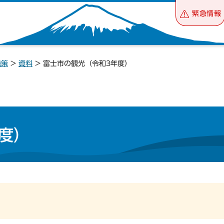
緊急情報
施策
>
資料
> 富士市の観光（令和3年度）
度）