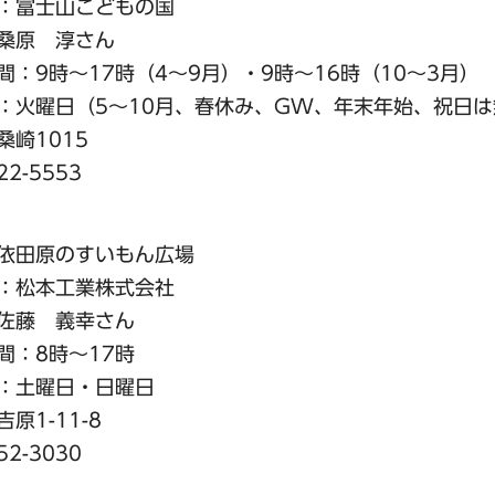
：富士山こどもの国
桑原 淳さん
：9時～17時（4～9月）・9時～16時（10～3月）
火曜日（5～10月、春休み、GW、年末年始、祝日は
崎1015
-5553
依田原のすいもん広場
：松本工業株式会社
佐藤 義幸さん
：8時～17時
：土曜日・日曜日
原1-11-8
-3030