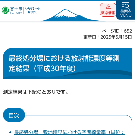
富士市 いただ
検索&
緊急情報
MENU
きへの、はじま
り
ページID：652
更新日：2025年5月15日
最終処分場における放射能濃度等測
定結果（平成30年度）
測定結果は下記のとおりです。
目次
最終処分場 敷地境界における空間線量率（単位：