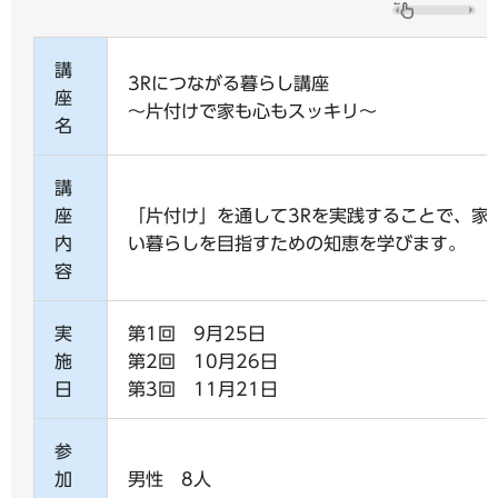
講
3Rにつながる暮らし講座
座
～片付けで家も心もスッキリ～
名
講
座
「片付け」を通して3Rを実践することで、家
内
い暮らしを目指すための知恵を学びます。
容
実
第1回 9月25日
施
第2回 10月26日
日
第3回 11月21日
参
加
男性 8人