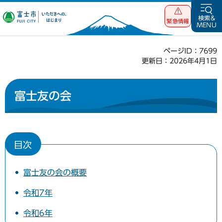
富士市 いただ
検索&
緊急情報
MENU
きへの、はじま
り
ページID：7699
更新日：2026年4月1日
富士友の会
目次
富士友の会の概要
令和7年
令和6年