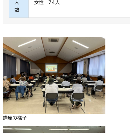
人
女性 74人
数
講座の様子