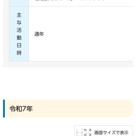
主
な
活
通年
動
日
時
令和7年
画面サイズで表示