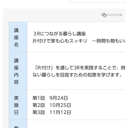
講
３Rにつながる暮らし講座
座
片付けで家も心もスッキリ ～時間も物もい
名
講
座
「片付け」を通して3Rを実践することで、時
内
ない暮らしを目指すための知恵を学びます。
容
実
第1回 9月24日
施
第2回 10月25日
日
第3回 11月12日