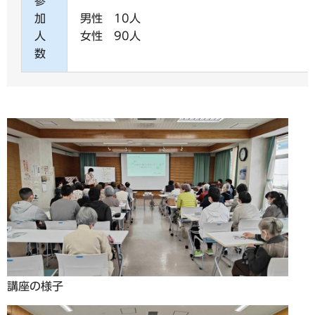
参
加
男性 10人
人
女性 90人
数
講座の様子