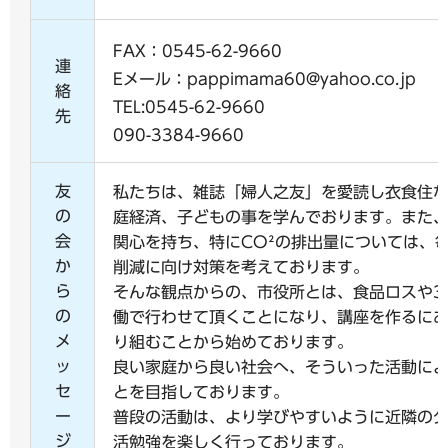
FAX：0545-62-9660
連
Eメール：pappimama60@yahoo.co.jp
絡
TEL:0545-62-9660
先
090-3384-9660
友
私たちは、雑誌「婦人之友」を愛読し衣食住
の
庭経済、子どもの事を学んでおります。また
会
関心を持ち、特にCO²の排出量については、毎
か
削減に向け対策を考えております。
ら
そんな観点からの、市役所とは、食品ロスや3
の
働で行わせて頂くことになり、講座を作るに
メ
り組むことから始めております。
ッ
良い家庭から良い社会へ、そういった活動に
セ
とを目指しております。
ー
普段の活動は、より学びやすいように近隣の
ジ
活勉強を楽しく行っております。