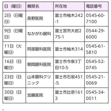
日（曜日）
機関名
所在地
電話番号
2日（日曜
富士市柚木242
0545-60-
長野医院
日）
-1
7100
9日（日曜
富士宮市大岩2
0544-29-
なかがわ眼科
日）
75-1
6000
11日（火
0545-61-
阿部眼科医院
富士市柚木314
曜日）
5810
16日（日
富士市今泉3丁
0545-52-
朝岡眼科医院
曜日）
目10-5
0745
23日（日
山本眼科クリ
富士市石坂451
0545-21-
曜日）
ニック
-5
0069
30日（日
富士市比奈161
0545-34-
加藤医院
曜日）
3
0011