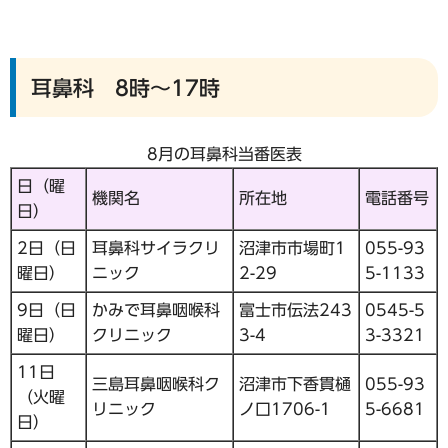
耳鼻科 8時～17時
8月の耳鼻科当番医表
日（曜
機関名
所在地
電話番号
日）
2日（日
耳鼻科サイラクリ
沼津市市場町1
055-93
曜日）
ニック
2-29
5-1133
9日（日
かみで耳鼻咽喉科
富士市伝法243
0545-5
曜日）
クリニック
3-4
3-3321
11日
三島耳鼻咽喉科ク
沼津市下香貫樋
055-93
（火曜
リニック
ノ口1706-1
5-6681
日）