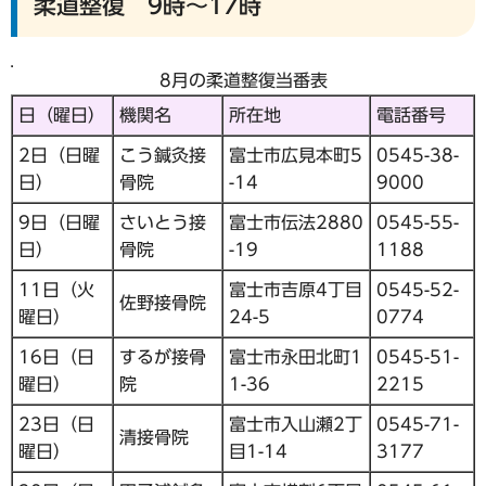
柔道整復 9時～17時
8月の柔道整復当番表
日（曜日）
機関名
所在地
電話番号
2日（日曜
こう鍼灸接
富士市広見本町5
0545-38-
日）
骨院
-14
9000
9日（日曜
さいとう接
富士市伝法2880
0545-55-
日）
骨院
-19
1188
11日（火
富士市吉原4丁目
0545-52-
佐野接骨院
曜日）
24-5
0774
16日（日
するが接骨
富士市永田北町1
0545-51-
曜日）
院
1-36
2215
23日（日
富士市入山瀬2丁
0545-71-
清接骨院
曜日）
目1-14
3177