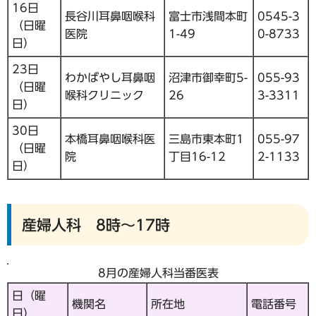
16日
長谷川耳鼻咽喉科
富士市浅間本町
0545-3
（日曜
医院
1-49
0-8733
日）
23日
わかばやし耳鼻咽
沼津市御幸町5-
055-93
（日曜
喉科クリニック
26
3-3311
日）
30日
本橋耳鼻咽喉科医
三島市東本町1
055-97
（日曜
院
丁目16-12
2-1133
日）
産婦人科 8時～17時
8月の産婦人科当番医表
日（曜
機関名
所在地
電話番号
日）