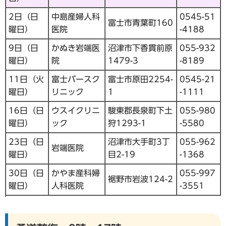
2日（日
中島産婦人科
0545-51
富士市青葉町160
曜日）
医院
-4188
9日（日
かぬき岩端医
沼津市下香貫前原
055-932
曜日）
院
1479-3
-8189
11日（火
富士バースク
富士市原田2254-
0545-21
曜日）
リニック
1
-1111
16日（日
ウスイクリニ
駿東郡長泉町下土
055-980
曜日）
ック
狩1293-1
-5580
23日（日
沼津市大手町3丁
055-962
岩端医院
曜日）
目2-19
-1368
30日（日
かやま産科婦
055-997
裾野市岩波124-2
曜日）
人科医院
-3551