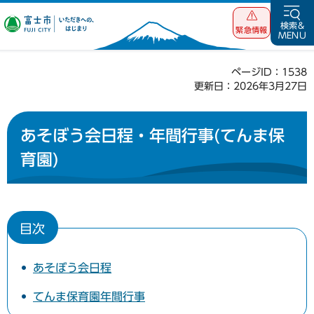
富士市 いただ
検索&
緊急情報
MENU
きへの、はじま
り
ページID：1538
更新日：2026年3月27日
あそぼう会日程・年間行事(てんま保
育園)
目次
あそぼう会日程
てんま保育園年間行事