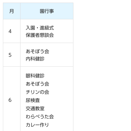
月
園行事
入園・進級式
4
保護者懇談会
あそぼう会
5
内科健診
眼科健診
あそぼう会
チリンの会
6
尿検査
交通教室
わらべうた会
カレー作り