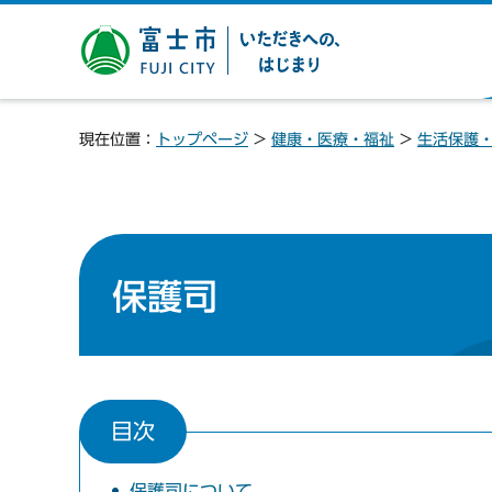
富士市 いただきへの、は
じまり
現在位置：
トップページ
>
健康・医療・福祉
>
生活保護
保護司
目次
保護司について