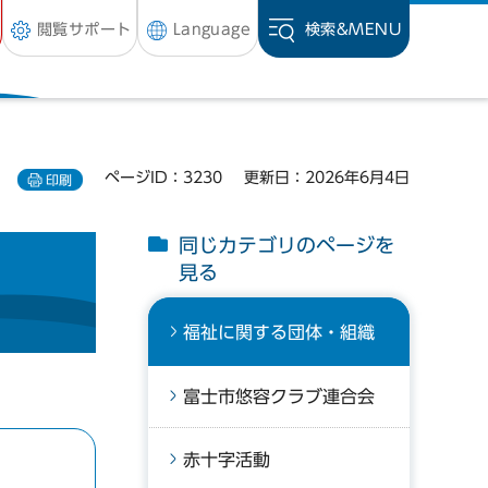
閲覧サポート
Language
検索&
MENU
ページID：3230
更新日：2026年6月4日
印刷
同じカテゴリのページを
見る
福祉に関する団体・組織
富士市悠容クラブ連合会
赤十字活動