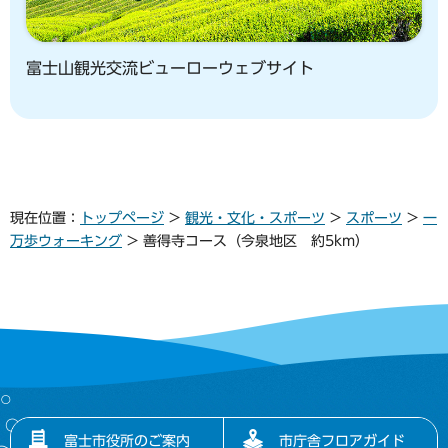
富士山観光交流ビューローウェブサイト
現在位置：
トップページ
>
観光・文化・スポーツ
>
スポーツ
>
一
万歩ウォーキング
> 善得寺コース（今泉地区 約5km）
富士市役所のご案内
市庁舎フロアガイド