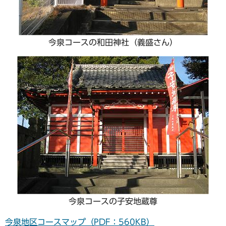
今泉コースの和田神社（義盛さん）
今泉コースの子安地蔵尊
今泉地区コースマップ（PDF：560KB）