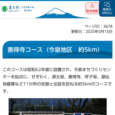
富士市 いただ
検索&
緊急情報
MENU
きへの、はじま
り
ページID：3678
更新日：2025年5月15日
善得寺コース（今泉地区 約5km）
このコースは昭和62年度に設置され、今泉まちづくりセン
ターを起点に、せぎわく、源太坂、善得寺、呼子坂、道仙
地蔵尊など11か所の史跡と伝説を訪ねる約5kmのコースで
す。