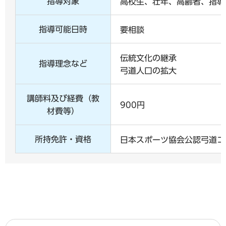
指導対象
高校生、壮年、高齢者、指導
指導可能日時
要相談
伝統文化の継承
指導理念など
弓道人口の拡大
講師料及び経費（教
900円
材費等）
所持免許・資格
日本スポーツ協会公認弓道コ