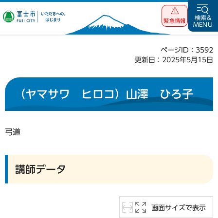
富士市 いただ
検索&
緊急情報
MENU
きへの、はじま
り
ページID：3592
更新日：2025年5月15日
（ヤマサワ ヒロコ）山澤 ひろ子
弓道
講師データ
画面サイズで表示