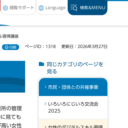
閲覧サポート
Language
検索&
MENU
ル習得講座
ページID：1318
更新日：2026年3月27日
印刷
同じカテゴリのページを
見る
市民・団体との共催事業
いろいろにじいろ交流会
業所の管理
2025
的に見ても
が高い女性
女性のデジタルスキル習得