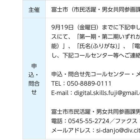
富士市（市民活躍・男女共同参画
主催
9月19日（金曜日）までに下記申
スにて、「第一期・第二期いずれ
能）」、「氏名(ふりがな)」、「
し、下記コールセンター等へご連
申
申込・問合せ先コールセンター・
込・
問合
TEL：050-8889-0111
せ
E-mail：digital.skills.fuji@gmai
富士市市民活躍・男女共同参画課
電話：0545-55-2724／ファクス：0
メールアドレス：si-danjo@div.city.f