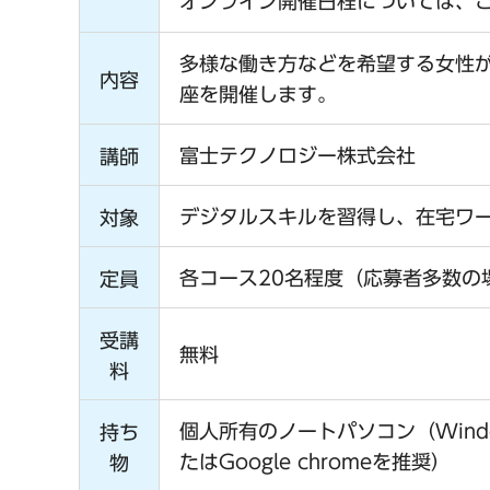
オンライン開催日程については、
多様な働き方などを希望する女性
内容
座を開催します。
富士テクノロジー株式会社
講師
デジタルスキルを習得し、在宅ワ
対象
各コース20名程度（応募者多数の
定員
受講
無料
料
個人所有のノートパソコン（Windows
持ち
たはGoogle chromeを推奨）
物