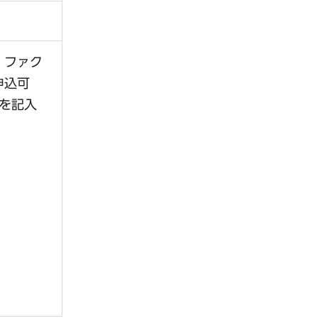
・ファク
申込可
」を記入