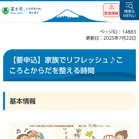
富士市 いただ
検索&
緊急情報
MENU
きへの、はじま
り
ページID：14883
更新日：2025年7月22日
【要申込】家族でリフレッシュ♪こ
ころとからだを整える時間
基本情報