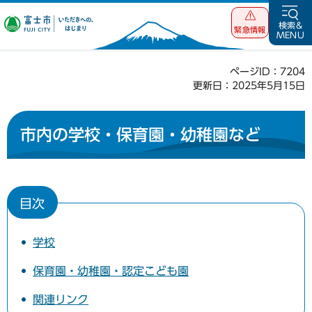
富士市 いただ
検索&
緊急情報
MENU
きへの、はじま
り
ページID：7204
更新日：2025年5月15日
市内の学校・保育園・幼稚園など
目次
学校
保育園・幼稚園・認定こども園
関連リンク