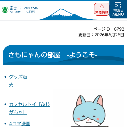
富士市 いただ
検索&
緊急情報
MENU
きへの、はじま
り
ページID：6792
更新日：2026年6月26日
さもにゃんの部屋 -ようこそ-
グッズ販
売
カプセルトイ「ふじ
がちゃ」
4コマ漫画