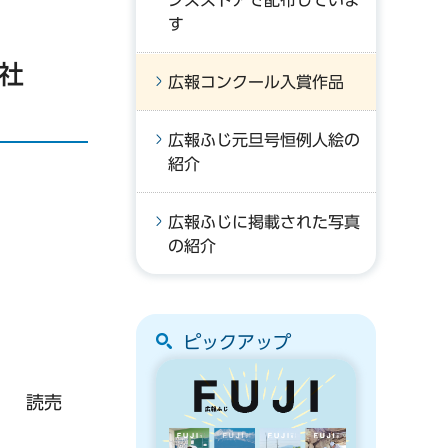
ンスストアで配布していま
す
社
広報コンクール入賞作品
広報ふじ元旦号恒例人絵の
紹介
広報ふじに掲載された写真
の紹介
ピックアップ
） 読売