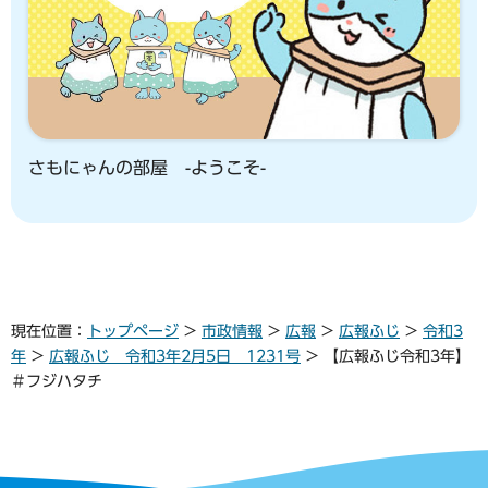
さもにゃんの部屋 -ようこそ-
現在位置：
トップページ
>
市政情報
>
広報
>
広報ふじ
>
令和3
年
>
広報ふじ 令和3年2月5日 1231号
> 【広報ふじ令和3年】
＃フジハタチ