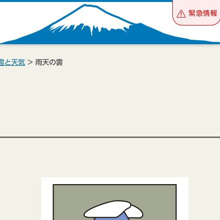
緊急情報
雲と天気
> 雨天の雲