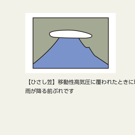
【ひさし笠】移動性高気圧に覆われたときに
雨が降る前ぶれです