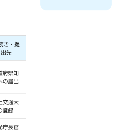
続き・提
出先
道府県知
への届出
土交通大
の登録
光庁長官