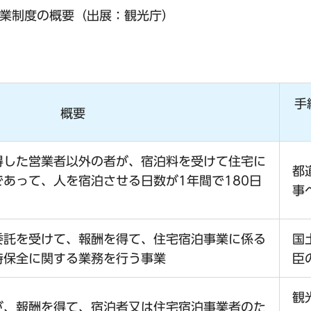
業制度の概要（出展：観光庁）
手
概要
得した営業者以外の者が、宿泊料を受けて住宅に
都
あって、人を宿泊させる日数が1年間で180日
事
委託を受けて、報酬を得て、住宅宿泊事業に係る
国
持保全に関する業務を行う事業
臣
観
が、報酬を得て、宿泊者又は住宅宿泊事業者のた