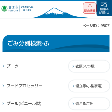
富士市 いただ
検索&
緊急情報
MENU
きへの、はじま
り
ページID：9507
ごみ分別検索-ふ
ブーツ
衣類(くつ類)
フードプロセッサー
埋立等(小型家電)
プール(ビニール製)
燃えるごみ