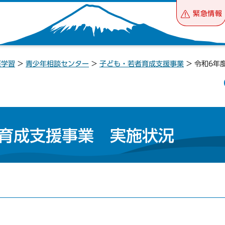
緊急情報
涯学習
>
青少年相談センター
>
子ども・若者育成支援事業
> 令和6年
者育成支援事業 実施状況