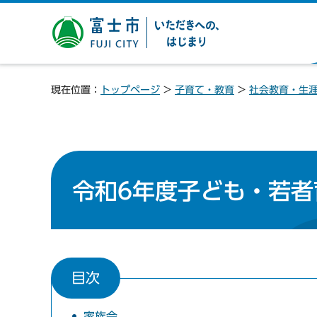
富士市 いただきへの、は
じまり
現在位置：
トップページ
>
子育て・教育
>
社会教育・生
令和6年度子ども・若
目次
家族会