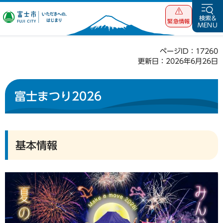
富士市 いただ
検索&
緊急情報
MENU
きへの、はじま
り
ページID：17260
更新日：2026年6月26日
富士まつり2026
基本情報