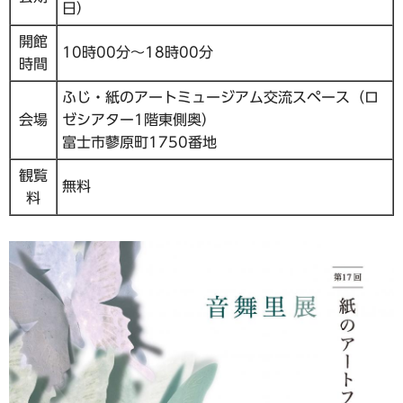
日）
開館
10時00分～18時00分
時間
ふじ・紙のアートミュージアム交流スペース（ロ
会場
ゼシアター1階東側奥）
富士市蓼原町1750番地
観覧
無料
料