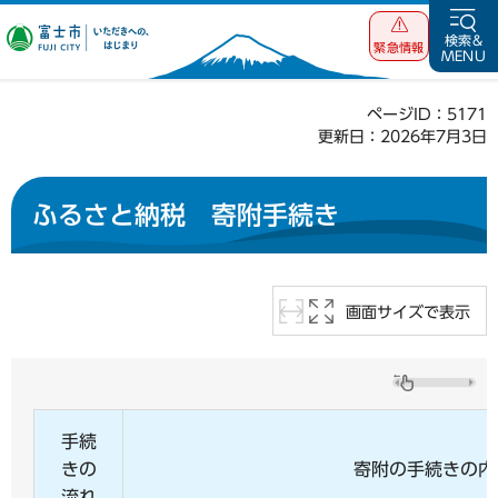
富士市 いただ
検索&
緊急情報
MENU
きへの、はじま
り
ページID：5171
更新日：2026年7月3日
ふるさと納税 寄附手続き
画面サイズで表示
手続
きの
寄附の手続きの内
流れ