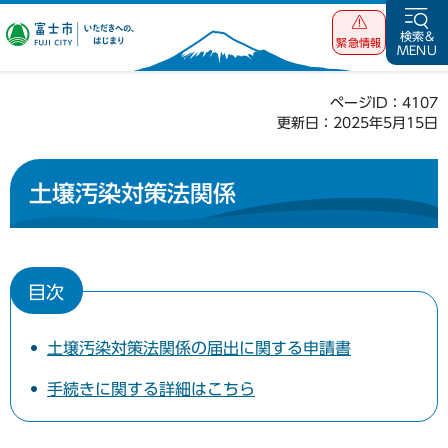
富士市 いただ
検索&
緊急情報
MENU
きへの、はじま
り
ページID：4107
更新日：2025年5月15日
土壌汚染対策法関係
目次
土壌汚染対策法関係の届出に関する申請書
手続きに関する詳細はこちら