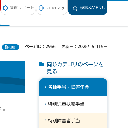
閲覧サポート
Language
検索&
MENU
ページID：2966
更新日：2025年5月15日
印刷
同じカテゴリのページを
見る
各種手当・障害年金
特別児童扶養手当
す。
特別障害者手当