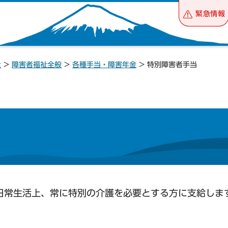
緊急情報
祉
>
障害者福祉全般
>
各種手当・障害年金
> 特別障害者手当
日常生活上、常に特別の介護を必要とする方に支給しま