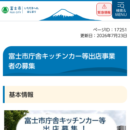
富士市 いただ
検索&
緊急情報
MENU
きへの、はじま
り
ページID：17251
更新日：2026年7月23日
富士市庁舎キッチンカー等出店事業
者の募集
基本情報