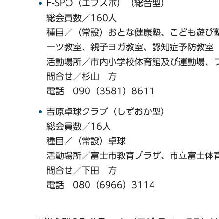
F-SPO（エフスポ）（総合型）
総会員数／160人
種目／（常設）おとな健康塾、こども遊び
ーツ教室、親子ヨガ教室、認知症予防教室
活動場所／市内小学校体育館及び運動場、
問合せ／杉山 方
電話 090（3581）8611
吉原卓球クラブ（しずおか型）
総会員数／16人
種目／（常設）卓球
活動場所／富士市教育プラザ、市立富士体
問合せ／下田 方
電話 080（6966）3114