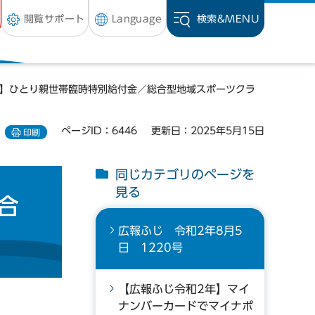
閲覧サポート
Language
検索&
MENU
年】ひとり親世帯臨時特別給付金／総合型地域スポーツクラ
ページID：6446
更新日：2025年5月15日
印刷
同じカテゴリのページを
見る
合
広報ふじ 令和2年8月5
日 1220号
【広報ふじ令和2年】マイ
ナンバーカードでマイナポ