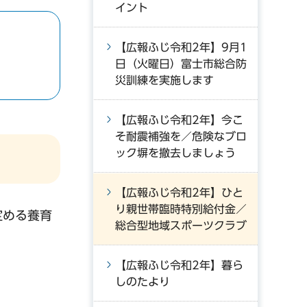
イント
【広報ふじ令和2年】9月1
日（火曜日）富士市総合防
災訓練を実施します
【広報ふじ令和2年】今こ
そ耐震補強を／危険なブロ
ック塀を撤去しましょう
【広報ふじ令和2年】ひと
り親世帯臨時特別給付金／
定める養育
総合型地域スポーツクラブ
【広報ふじ令和2年】暮ら
しのたより