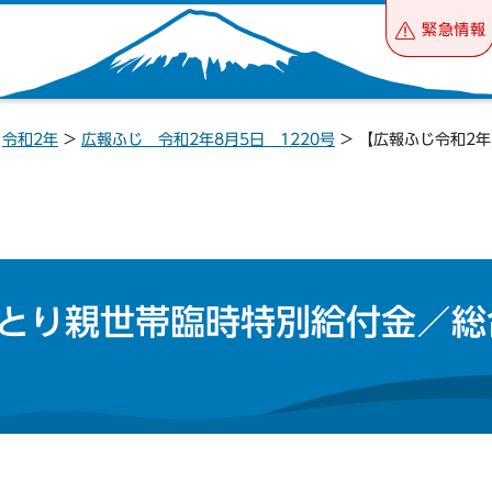
緊急情報
>
令和2年
>
広報ふじ 令和2年8月5日 1220号
> 【広報ふじ令和2
ひとり親世帯臨時特別給付金／総