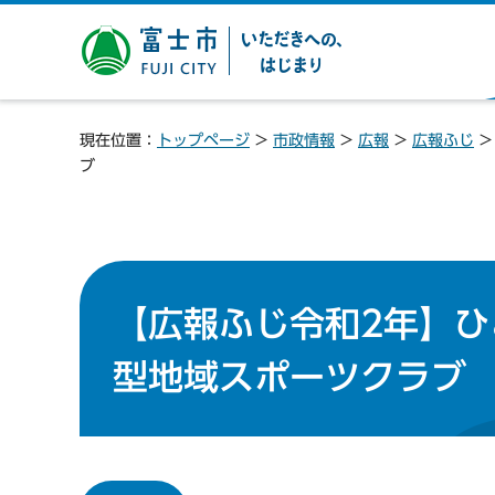
富士市 いただきへの、は
じまり
現在位置：
トップページ
>
市政情報
>
広報
>
広報ふじ
ブ
【広報ふじ令和2年】
型地域スポーツクラブ