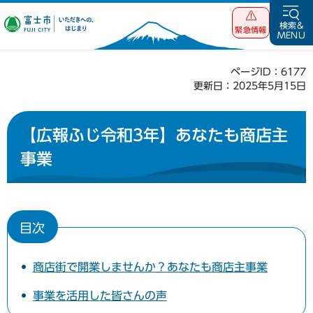
富士市 いただ
検索&
緊急情報
MENU
きへの、はじま
り
ページID：6177
更新日：2025年5月15日
【広報ふじ令和3年】あなたも商店主
事業
目次
商店街で開業しませんか？あなたも商店主事業
事業を活用した皆さんの声