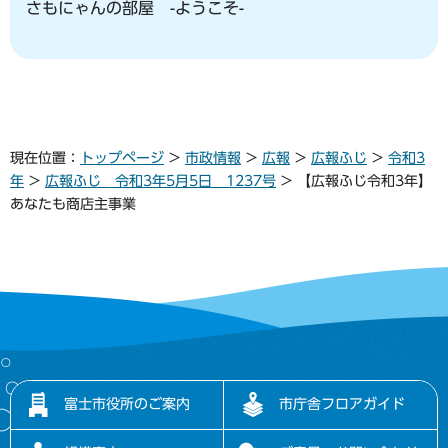
さもにゃんの部屋 -ようこそ-
現在位置：
トップページ
>
市政情報
>
広報
>
広報ふじ
>
令和3
年
>
広報ふじ 令和3年5月5日 1237号
> 【広報ふじ令和3年】
あなたも商店主事業
富士市役所のご案内
市庁舎フロアガイド