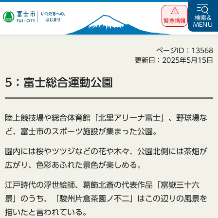
富士市 いただ
検索&
緊急情報
MENU
きへの、はじま
り
ページID：13568
更新日：2025年5月15日
5：富士総合運動公園
陸上競技場や総合体育館「北里アリーナ富士」、野球場な
ど、富士市のスポーツ施設が集まった公園。
園内には桜やツツジなどの花や木々、公園北側には茶畑が
広がり、色彩あふれた景色が楽しめる。
江戸時代の浮世絵師、葛飾北斎の代表作品「富嶽三十六
景」のうち、「駿州片倉茶園ノ不二」はこの辺りの風景を
描いたと言われている。