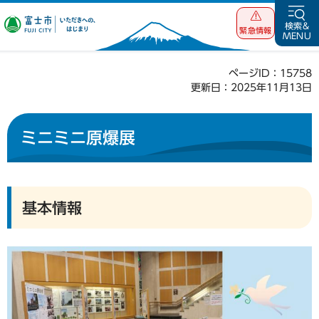
富士市 いただ
検索&
緊急情報
MENU
きへの、はじま
り
ページID：15758
更新日：2025年11月13日
ミニミニ原爆展
基本情報