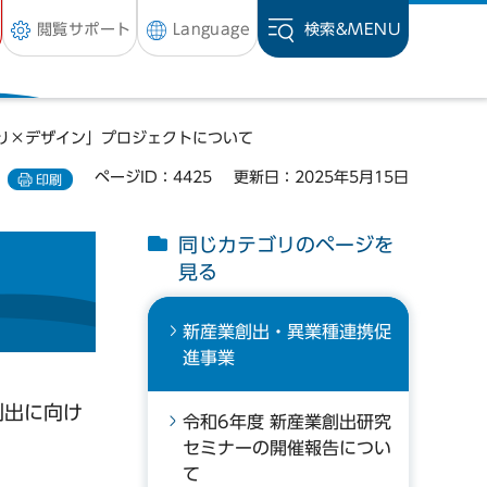
閲覧サポート
Language
検索&
MENU
り×デザイン」プロジェクトについて
ページID：4425
更新日：2025年5月15日
印刷
同じカテゴリのページを
見る
新産業創出・異業種連携促
進事業
創出に向け
令和6年度 新産業創出研究
セミナーの開催報告につい
て