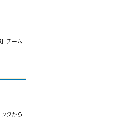
市」チーム
リンクから