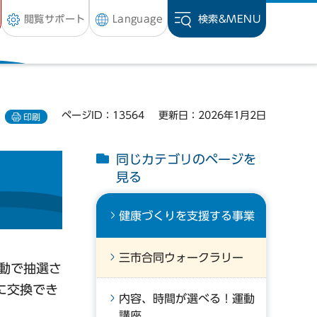
閲覧サポート
Language
検索&
MENU
ページID：13564
更新日：2026年1月2日
印刷
同じカテゴリのページを
見る
健康づくりを支援する事業
三市合同ウォークラリー
自動で抽選さ
yに交換でき
内容、時間が選べる！運動
講座