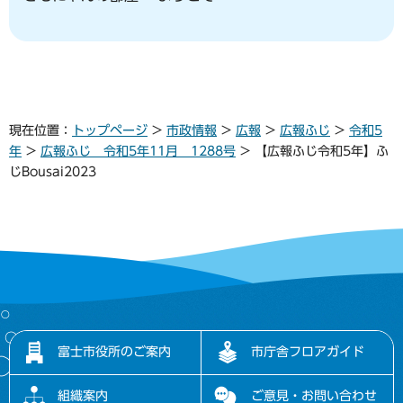
現在位置：
トップページ
>
市政情報
>
広報
>
広報ふじ
>
令和5
年
>
広報ふじ 令和5年11月 1288号
> 【広報ふじ令和5年】ふ
じBousai2023
富士市役所のご案内
市庁舎フロアガイド
組織案内
ご意見・お問い合わせ