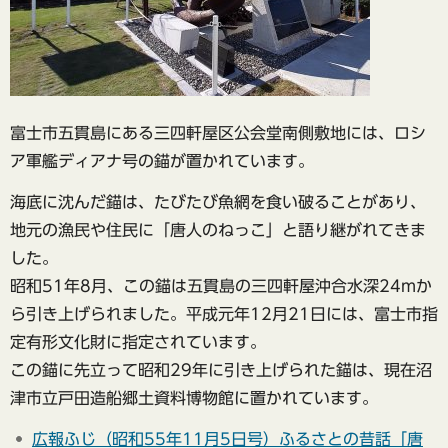
富士市五貫島にある三四軒屋区公会堂南側敷地には、ロシ
ア軍艦ディアナ号の錨が置かれています。
海底に沈んだ錨は、たびたび魚網を食い破ることがあり、
地元の漁民や住民に「唐人のねっこ」と語り継がれてきま
した。
昭和51年8月、この錨は五貫島の三四軒屋沖合水深24mか
ら引き上げられました。平成元年12月21日には、富士市指
定有形文化財に指定されています。
この錨に先立って昭和29年に引き上げられた錨は、現在沼
津市立戸田造船郷土資料博物館に置かれています。
広報ふじ（昭和55年11月5日号）ふるさとの昔話「唐