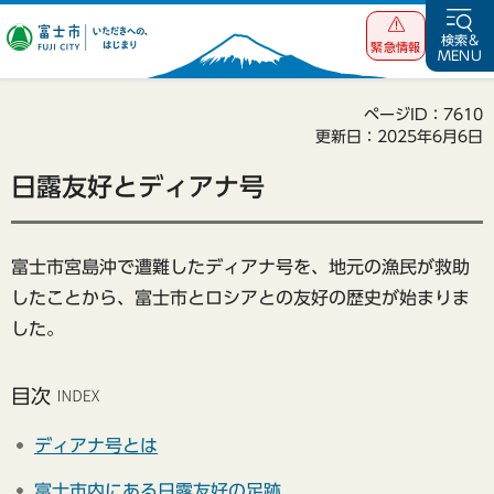
富士市 いただ
検索&
緊急情報
MENU
きへの、はじま
り
ページID：7610
更新日：2025年6月6日
日露友好とディアナ号
富士市宮島沖で遭難したディアナ号を、地元の漁民が救助
したことから、富士市とロシアとの友好の歴史が始まりま
した。
目次
ディアナ号とは
富士市内にある日露友好の足跡