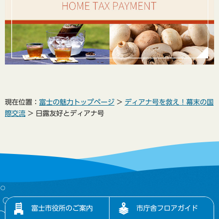
現在位置：
富士の魅力トップページ
>
ディアナ号を救え！幕末の国
際交流
> 日露友好とディアナ号
富士市役所のご案内
市庁舎フロアガイド