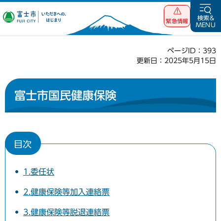
富士市 いただ
検索&
緊急情報
MENU
きへの、はじま
り
ページID：393
更新日：2025年5月15日
富士市国民健康保険
目次
1.委任状
2.健康保険等加入連絡票
3.健康保険等脱退連絡票