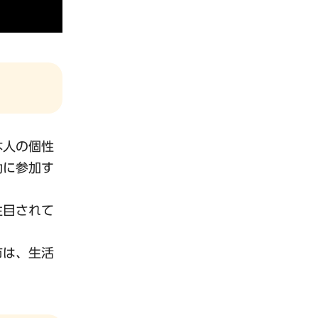
本人の個性
動に参加す
注目されて
市は、生活